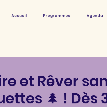
Accueil
Programmes
Agenda
ire et Rêver sa
uettes 🌲​ ! Dès 