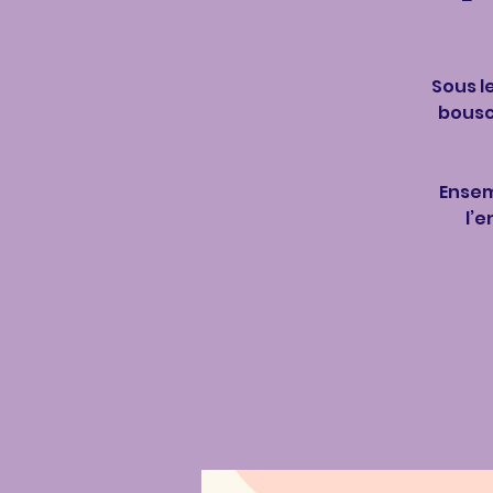
Sous l
bousc
Ensem
l’e