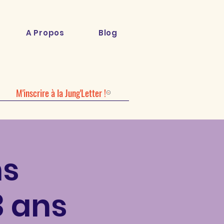
A Propos
Blog
M'inscrire à la Jung'Letter !
ns
3 ans