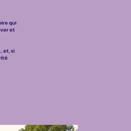
ire qui
ver et
et, si
vité