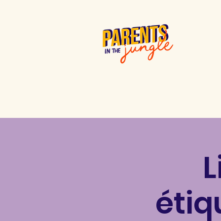
L
étiq