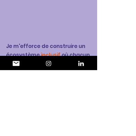
Je m'efforce de construire un
écosystème
inclusif
où chacun,
grâce à
des droits
et
opportunités équitables
,
contribue à un changement
significatif en faveur d'un
avenir égalitaire
et
bienveillant
.