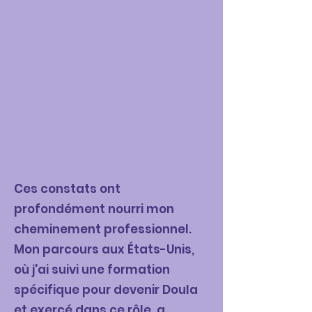
Ces constats ont
profondément nourri mon
cheminement professionnel.
Mon parcours aux États-Unis,
où j'ai suivi une formation
spécifique pour devenir Doula
et exercé dans ce rôle, a